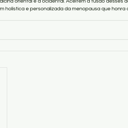
dicina oriental e a ocidental. Aceitem a fusão desses 
 holística e personalizada da menopausa que honra 