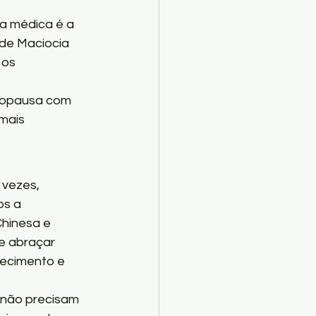
a médica é a 
de Maciocia 
os 
enopausa com 
mais 
vezes, 
s a 
hinesa e 
e abraçar 
ecimento e 
não precisam 