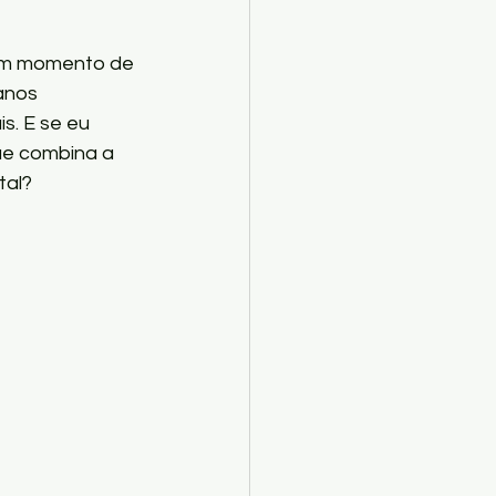
gum momento de 
anos 
s. E se eu 
ue combina a 
al? 