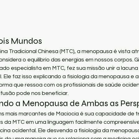
ois Mundos
a Tradicional Chinesa (MTC), a menopausa é vista at
considera o equilíbrio das energias em nossos corpos. G
do especialista em MTC, fez sua missão unir a lacuna
l. Ele faz isso explicando a fisiologia da menopausa e
rma que ressoa com os profissionais de saúde ociden
fusão pode nos beneficiar.
do a Menopausa de Ambas as Persp
 mais marcantes de Maciocia é sua capacidade de tr
s da MTC em uma linguagem facilmente compreensível
cina ocidental. Ele desvenda a fisiologia da menopausa
 de uma maneira que se relaciona com a medicina oci