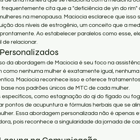
frequentemente cita que a "deficiência de yin do rim"
lheres na menopausa. Maciocia esclarece que isso se
uição dos níveis de estrogênio, um conceito que a medi
rontamente. Ao estabelecer paralelos como esse, ele
l de relacionar.
Personalizados
so da abordagem de Maciocia é seu foco na assistênc
im como nenhuma mulher é exatamente igual, nenhuma 
tica. Maciocia reconhece isso e oferece tratamentos
 base nos padrões únicos de MTC de cada mulher.
específicos, como estagnação do qi do fígado ou fog
r pontos de acupuntura e fórmulas herbais que se ali
ulher. Essa abordagem personalizada não é apenas ef
a, pois reconhece a singularidade da jornada de cad