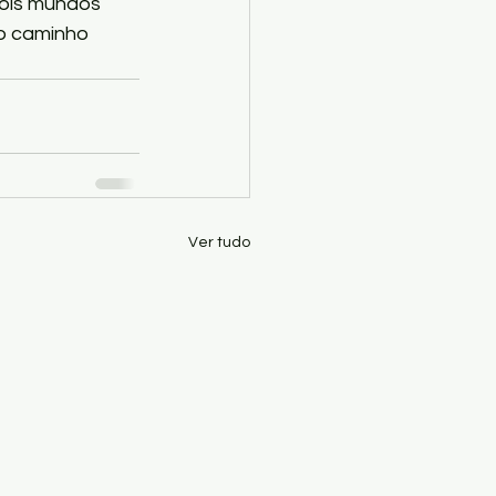
dois mundos 
o caminho 
Ver tudo