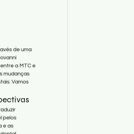
ravés de uma 
iovanni 
 entre a MTC e 
 as mudanças 
tais. Vamos 
ectivas
aduzir 
 pelos 
 e as 
dental.