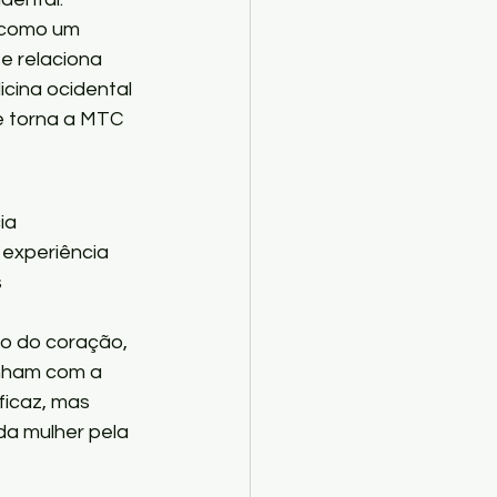
 como um 
 relaciona 
cina ocidental 
 torna a MTC 
ia 
experiência 
 
o do coração, 
nham com a 
icaz, mas 
a mulher pela 