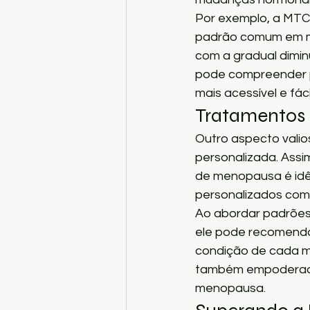
Por exemplo, a MTC 
padrão comum em mu
com a gradual dimin
pode compreender p
mais acessível e fáci
Tratamentos 
Outro aspecto valio
personalizada. Ass
de menopausa é idên
personalizados com
Ao abordar padrões 
ele pode recomenda
condição de cada m
também empoderador
menopausa.