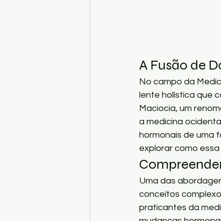
A Fusão de D
No campo da Medicin
lente holística que 
Maciocia, um renoma
a medicina ocidenta
hormonais de uma fo
explorar como essa 
Compreenden
Uma das abordagens
conceitos complexo
praticantes da medi
mudanças hormonais